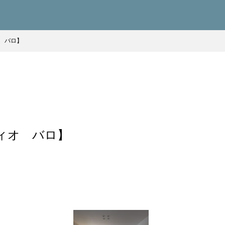
 バロ】
ィオ バロ】