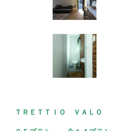
ＴＲＥＴＴＩＯ ＶＡＬＯ